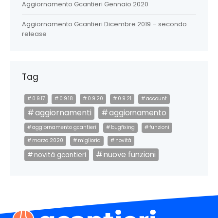
Aggiornamento Gcantieri Gennaio 2020
Aggiornamento Gcantieri Dicembre 2019 – secondo
release
Tag
0.9.17
0.9.18
0.9.20
0.9.21
account
aggiornamenti
aggiornamento
aggiornamento gcantieri
bugfixing
funzioni
marzo 2020
miglioria
novità
nuove funzioni
novità gcantieri