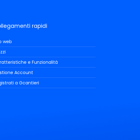
llegamenti rapidi
to web
zzi
atteristiche e Funzionalità
stione Account
istrati a Gcantieri