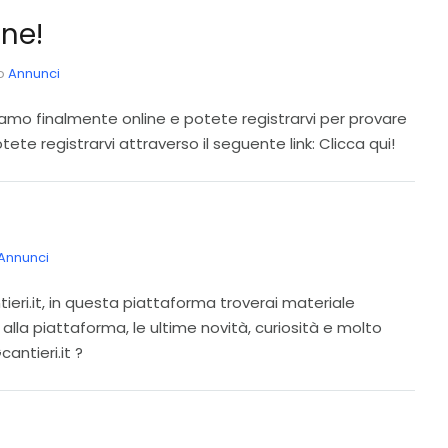
ne!
to
Annunci
amo finalmente online e potete registrarvi per provare
te registrarvi attraverso il seguente link: Clicca qui!
Annunci
eri.it, in questa piattaforma troverai materiale
 alla piattaforma, le ultime novità, curiosità e molto
antieri.it ?