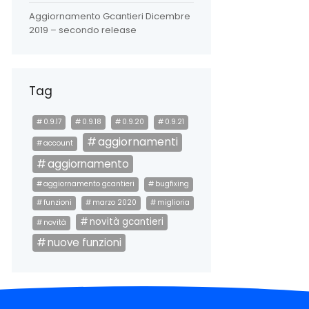
Aggiornamento Gcantieri Dicembre
2019 – secondo release
Tag
0.9.17
0.9.18
0.9.20
0.9.21
aggiornamenti
account
aggiornamento
aggiornamento gcantieri
bugfixing
funzioni
marzo 2020
miglioria
novità gcantieri
novità
nuove funzioni