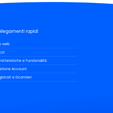
llegamenti rapidi
to web
zzi
atteristiche e Funzionalità
stione Account
istrati a Gcantieri