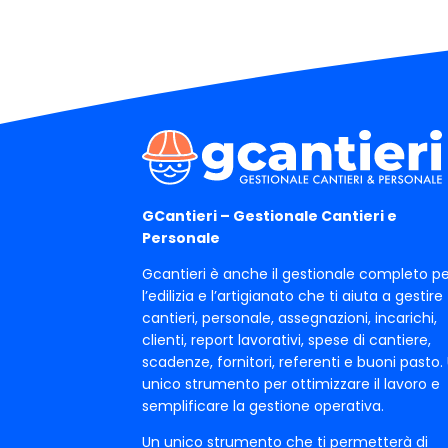
GCantieri – Gestionale Cantieri e
Personale
Gcantieri è anche il gestionale completo pe
l’edilizia e l’artigianato che ti aiuta a gestire
cantieri, personale, assegnazioni, incarichi,
clienti, report lavorativi, spese di cantiere,
scadenze, fornitori, referenti e buoni pasto.
unico strumento per ottimizzare il lavoro e
semplificare la gestione operativa.
Un unico strumento che ti permetterà di