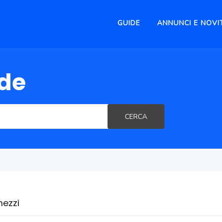
GUIDE
ANNUNCI E NOVI
ide
CERCA
mezzi