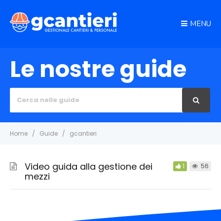
MENU
Le nostre guide
Cerca
per:
Home
Guide
gcantieri
Video guida alla gestione dei
1
56
mezzi