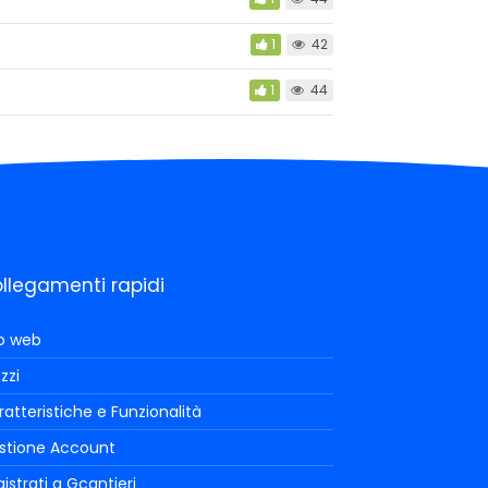
1
42
1
44
llegamenti rapidi
to web
zzi
atteristiche e Funzionalità
stione Account
istrati a Gcantieri