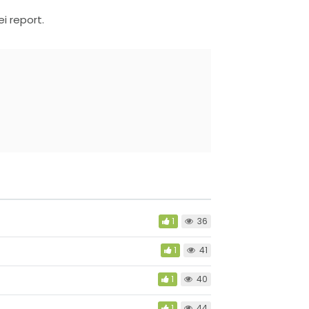
ei report.
1
36
1
41
1
40
1
44