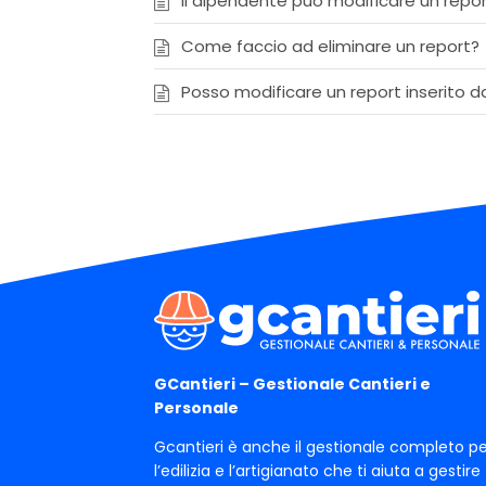
Il dipendente può modificare un repor
Come faccio ad eliminare un report?
Posso modificare un report inserito d
GCantieri – Gestionale Cantieri e
Personale
Gcantieri è anche il gestionale completo pe
l’edilizia e l’artigianato che ti aiuta a gestire