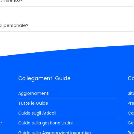
t inserito?
al personale?
Collegamenti Guide
Co
Aggiornamenti
Si
Tutte le Guide
Pre
Guide sugli Articoli
Car
Guide sulla gestione Listini
Ge
r
Guide sulle Assegnazioni lavorative
Reg