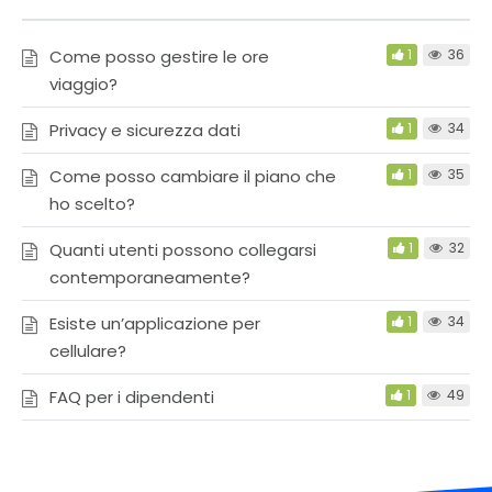
Come posso gestire le ore
1
36
viaggio?
Privacy e sicurezza dati
1
34
Come posso cambiare il piano che
1
35
ho scelto?
Quanti utenti possono collegarsi
1
32
contemporaneamente?
Esiste un’applicazione per
1
34
cellulare?
FAQ per i dipendenti
1
49