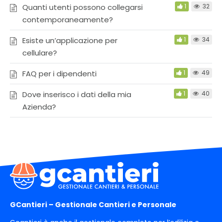
Quanti utenti possono collegarsi
1
32
contemporaneamente?
Esiste un’applicazione per
1
34
cellulare?
FAQ per i dipendenti
1
49
Dove inserisco i dati della mia
1
40
Azienda?
GCantieri – Gestionale Cantieri e Personale