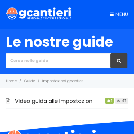
MENU
Le nostre guide
Cerca
per:
Home
Guide
impostazioni gcantieri
Video guida alle Impostazioni
1
47