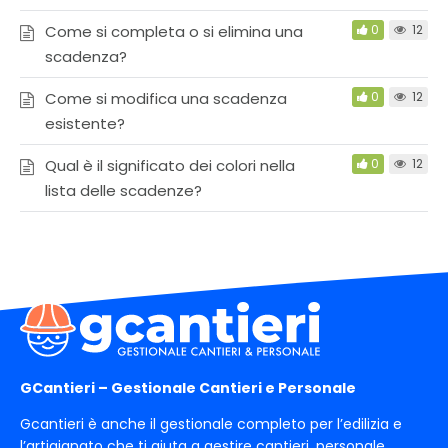
Come si completa o si elimina una
0
12
scadenza?
Come si modifica una scadenza
0
12
esistente?
Qual è il significato dei colori nella
0
12
lista delle scadenze?
GCantieri – Gestionale Cantieri e Personale
Gcantieri è anche il gestionale completo per l’edilizia e
l’artigianato che ti aiuta a gestire cantieri, personale,