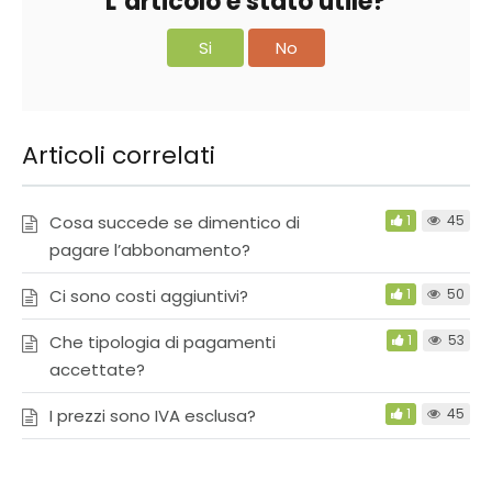
L’articolo è stato utile?
Si
No
Articoli correlati
Cosa succede se dimentico di
1
45
pagare l’abbonamento?
Ci sono costi aggiuntivi?
1
50
Che tipologia di pagamenti
1
53
accettate?
I prezzi sono IVA esclusa?
1
45